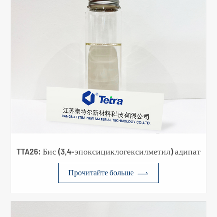
TTA26: Бис (3,4-эпоксициклогексилметил) адипат

Прочитайте больше